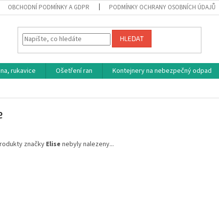
OBCHODNÍ PODMÍNKY A GDPR
PODMÍNKY OCHRANY OSOBNÍCH ÚDAJŮ
HLEDAT
na, rukavice
Ošetření ran
Kontejnery na nebezpečný odpad
e
rodukty značky
Elise
nebyly nalezeny...