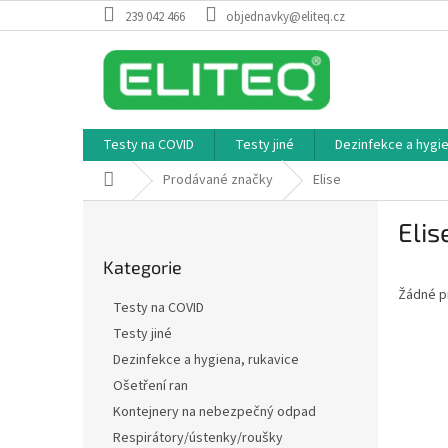
Přejít
239 042 466
objednavky@eliteq.cz
na
obsah
Testy na COVID
Testy jiné
Dezinfekce a hygie
Domů
Prodávané značky
Elise
P
Elis
o
Přeskočit
s
Kategorie
kategorie
t
Žádné p
r
Testy na COVID
a
Testy jiné
n
Dezinfekce a hygiena, rukavice
n
í
Ošetření ran
p
Kontejnery na nebezpečný odpad
a
Respirátory/ústenky/roušky