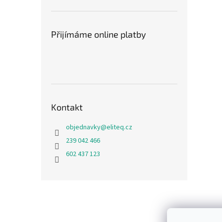
n
e
l
Přijímáme online platby
Kontakt
objednavky
@
eliteq.cz
239 042 466
602 437 123
Z
á
p
a