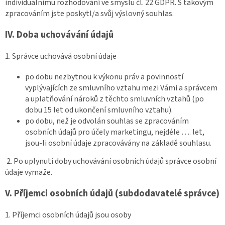
individuálnímu rozhodování ve smyslu čl. 22 GDPR. S takovým
zpracováním jste poskytl/a svůj výslovný souhlas.
IV.
Doba uchovávání údajů
1. Správce uchovává osobní údaje
po dobu nezbytnou k výkonu práv a povinností
vyplývajících ze smluvního vztahu mezi Vámi a správcem
a uplatňování nároků z těchto smluvních vztahů (po
dobu 15 let od ukončení smluvního vztahu).
po dobu, než je odvolán souhlas se zpracováním
osobních údajů pro účely marketingu, nejdéle …. let,
jsou-li osobní údaje zpracovávány na základě souhlasu.
2. Po uplynutí doby uchovávání osobních údajů správce osobní
údaje vymaže.
V.
Příjemci osobních údajů (subdodavatelé správce)
1. Příjemci osobních údajů jsou osoby