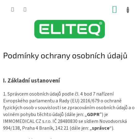
Přejít
NÁKUP
na
obsah
KOŠÍK
Podmínky ochrany osobních údajů
I.
Základní ustanovení
1. Správcem osobních údajů podle čl. 4 bod 7 nařízení
Evropského parlamentu a Rady (EU) 2016/679 o ochraně
fyzických osob v souvislosti se zpracováním osobních údajů a o
volném pohybu těchto údajů (dále jen: „
GDPR
”) je
IMMOMEDICAL CZ s.r.o. IČ 28480830 se sídlem Novodvorská
994/138, Praha 4 Braník, 142 21 (dále jen: „
správce
“).