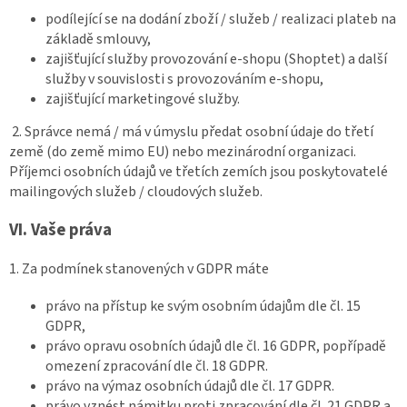
podílející se na dodání zboží / služeb / realizaci plateb na
základě smlouvy,
zajišťující služby provozování e-shopu (Shoptet) a další
služby v souvislosti s provozováním e-shopu,
zajišťující marketingové služby.
2. Správce nemá / má v úmyslu předat osobní údaje do třetí
země (do země mimo EU) nebo mezinárodní organizaci.
Příjemci osobních údajů ve třetích zemích jsou poskytovatelé
mailingových služeb / cloudových služeb.
VI.
Vaše práva
1. Za podmínek stanovených v GDPR máte
právo na přístup ke svým osobním údajům dle čl. 15
GDPR,
právo opravu osobních údajů dle čl. 16 GDPR, popřípadě
omezení zpracování dle čl. 18 GDPR.
právo na výmaz osobních údajů dle čl. 17 GDPR.
právo vznést námitku proti zpracování dle čl. 21 GDPR a