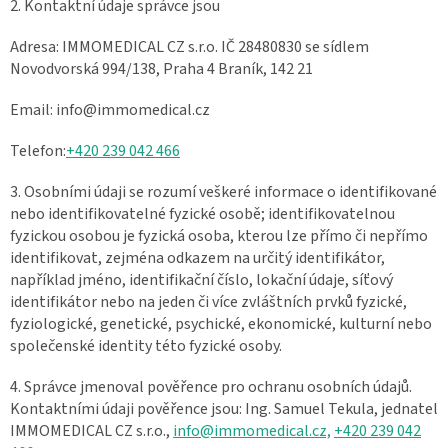
2. Kontaktní údaje správce jsou
Adresa: IMMOMEDICAL CZ s.r.o. IČ 28480830 se sídlem
Novodvorská 994/138, Praha 4 Braník, 142 21
Email: info@immomedical.cz
Telefon:
+420 239 042 466
3. Osobními údaji se rozumí veškeré informace o identifikované
nebo identifikovatelné fyzické osobě; identifikovatelnou
fyzickou osobou je fyzická osoba, kterou lze přímo či nepřímo
identifikovat, zejména odkazem na určitý identifikátor,
například jméno, identifikační číslo, lokační údaje, síťový
identifikátor nebo na jeden či více zvláštních prvků fyzické,
fyziologické, genetické, psychické, ekonomické, kulturní nebo
společenské identity této fyzické osoby.
4. Správce jmenoval pověřence pro ochranu osobních údajů.
Kontaktními údaji pověřence jsou: Ing. Samuel Tekula, jednatel
IMMOMEDICAL CZ s.r.o.,
info@immomedical.cz,
+420 239 042