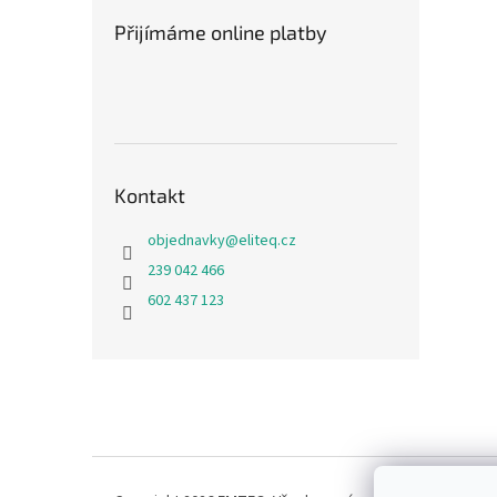
l
Přijímáme online platby
Kontakt
objednavky
@
eliteq.cz
239 042 466
602 437 123
Z
á
p
a
t
í