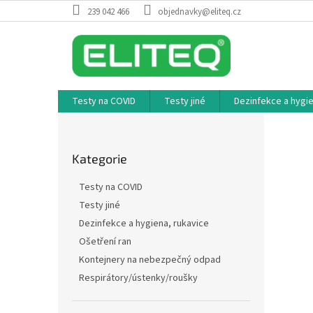
Přejít
239 042 466
objednavky@eliteq.cz
na
obsah
Testy na COVID
Testy jiné
Dezinfekce a hygie
P
o
Přeskočit
s
Kategorie
kategorie
t
r
Testy na COVID
a
Testy jiné
n
Dezinfekce a hygiena, rukavice
n
í
Ošetření ran
p
Kontejnery na nebezpečný odpad
a
Respirátory/ústenky/roušky
n
e