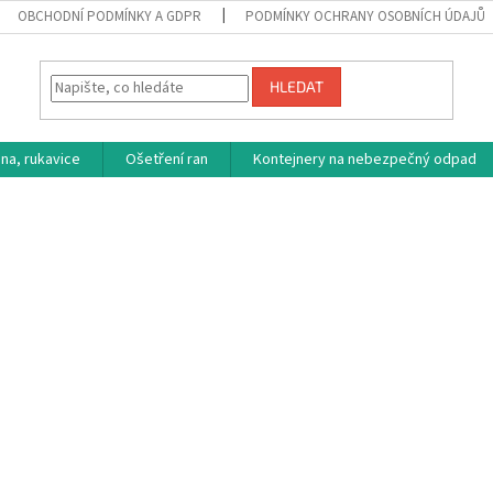
OBCHODNÍ PODMÍNKY A GDPR
PODMÍNKY OCHRANY OSOBNÍCH ÚDAJŮ
HLEDAT
na, rukavice
Ošetření ran
Kontejnery na nebezpečný odpad