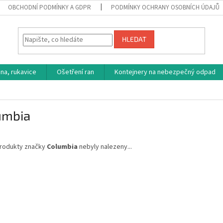
OBCHODNÍ PODMÍNKY A GDPR
PODMÍNKY OCHRANY OSOBNÍCH ÚDAJŮ
HLEDAT
na, rukavice
Ošetření ran
Kontejnery na nebezpečný odpad
umbia
rodukty značky
Columbia
nebyly nalezeny...