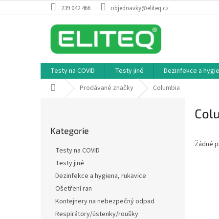
Přejít
239 042 466
objednavky@eliteq.cz
na
obsah
Testy na COVID
Testy jiné
Dezinfekce a hygie
Domů
Prodávané značky
Columbia
P
Col
o
Přeskočit
s
Kategorie
kategorie
t
Žádné p
r
Testy na COVID
a
Testy jiné
n
Dezinfekce a hygiena, rukavice
n
í
Ošetření ran
p
Kontejnery na nebezpečný odpad
a
Respirátory/ústenky/roušky