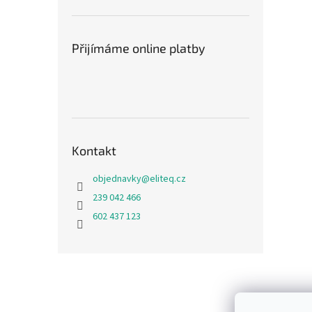
n
e
l
Přijímáme online platby
Kontakt
objednavky
@
eliteq.cz
239 042 466
602 437 123
Z
á
p
a